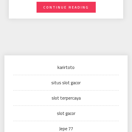
CONTINUE READING
karirtoto
situs slot gacor
slot terpercaya
slot gacor
Jepe 77