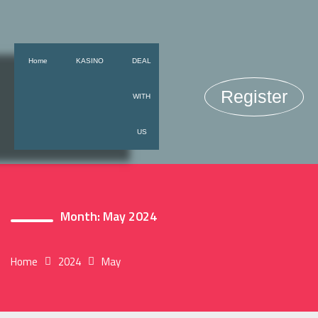
Home
KASINO
DEAL
Register
WITH
US
Month:
May 2024
Home
2024
May